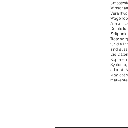
Umsatzst
Wirtscha
Verantwor
Wagendor
Alle auf 
Darstell
Zeitpunkt
Trotz sor
für die In
sind auss
Die Daten
Kopieren 
Systeme, 
erlaubt. 
Magicsti
markenrec