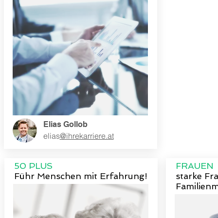
Elias Gollob
elias
@ihrekarriere.at
50 PLUS
FRAUEN
Führ Menschen mit Erfahrung!
starke Fr
Familien