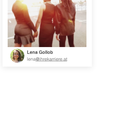
Lena Gollob
lena
@ihrekarriere.at
Über uns
FOL
Das Team
Impressum
AGB's
Datenschutz