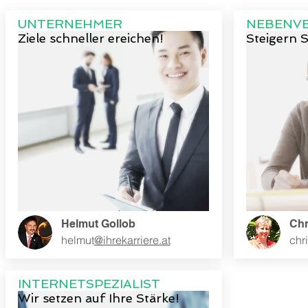
UNTERNEHMER
NEBENVE
Ziele schneller ereichen!
Steigern 
Helmut Gollob
Chr
helmut
@ihrekarriere.at
chri
INTERNETSPEZIALIST
Wir setzen auf Ihre Stärke!